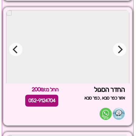
החדר הסגול
החל מ:200₪
,
אזור כפר סבא
כפר סבא
052-9124704