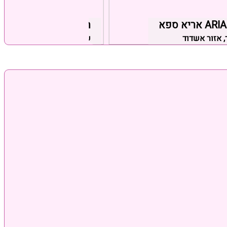
אריא ספא
הבקתות של סיון
 אזור אשדוד
שזור, אזור כרמיאל