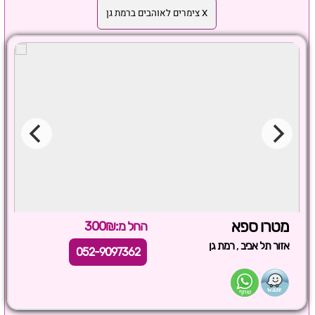
X צימרים לאוהבים ברמת גן
מטרו ספא
החל מ:300₪
,
אזור תל אביב
רמת גן
052-9097362