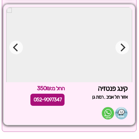
קינג פנטזיה
החל מ:350₪
,
אזור תל אביב
רמת גן
052-9097347