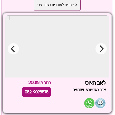
X צימרים לאוהבים בשדה צבי
לאב האוס
החל מ:200₪
,
אזור באר שבע
שדה צבי
052-9098575