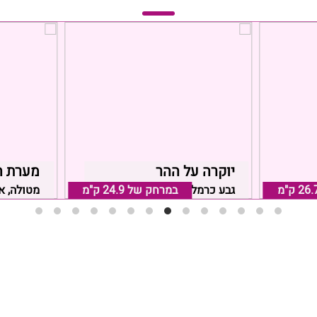
יוקרה על ההר
מערת ה
26. ק"מ
במרחק של
24.9 ק"מ
גבע כרמל, אזור חיפה והקריות
מטולה, א