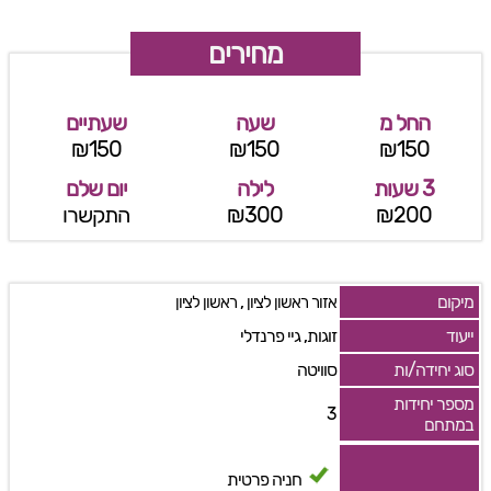
מחירים
החל מ
שעה
שעתיים
₪150
₪150
₪150
3 שעות
לילה
יום שלם
₪200
₪300
התקשרו
מיקום
,
אזור ראשון לציון
ראשון לציון
ייעוד
זוגות, גיי פרנדלי
סוג יחידה/ות
סוויטה
מספר יחידות
3
במתחם
חניה פרטית