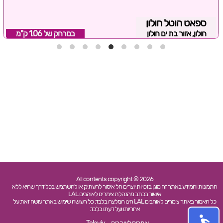
ספאט הוטל חולון
חולון, אזור בת ים חולון
במרחק של
1.06 ק"מ
All contents copyright © 2026
התמונות והמידע באתר זה מוגן בזכויות יוצרים חל איסור להעתיק או להשתמש בכל דרך שהיא ללא
אישור בכתב מהנהלת צימרים לאוהבים LAL
כל האמור באתר צימרים לאוהבים LAL הינו המלצה בלבד. כל העושה שימוש באתר עושה זאת על
אחריותו ועל דעתו בלבד.