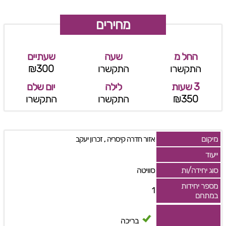
מחירים
החל מ
שעה
שעתיים
התקשרו
התקשרו
₪300
3 שעות
לילה
יום שלם
₪350
התקשרו
התקשרו
מיקום
,
אזור חדרה קיסריה
זכרון יעקב
ייעוד
סוג יחידה/ות
סוויטה
מספר יחידות
1
במתחם
בריכה