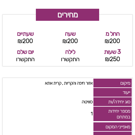
מחירים
החל מ
שעה
שעתיים
₪200
₪200
₪200
3 שעות
לילה
יום שלם
₪250
התקשרו
התקשרו
מיקום
,
אזור חיפה והקריות
קרית אתא
ייעוד
סוג יחידה/ות
סוויטה
מספר יחידות
1
במתחם
מאפייני המקום