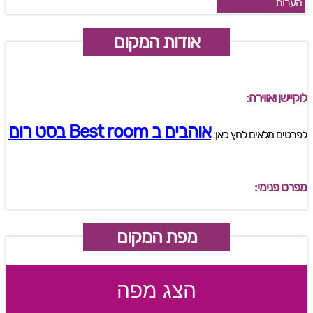
הערות
אודות המקום
לוקיישן ואווירה:
אוהבים ב Best room בסט רום
לפרטים מלאים לחץ כאן:
מפרט פנימי:
מפת המקום
הצג מפה