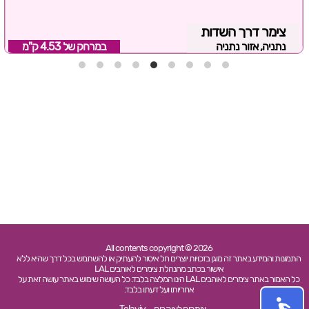
צימר דרך השדות
נתניה, אזור נתניה
במרחק של
4.53 ק"מ
All contents copyright © 2026
התמונות והמידע באתר זה מוגן בזכויות יוצרים חל איסור להעתיק או להשתמש בכל דרך שהיא ללא
אישור בכתב מהנהלת צימרים לאוהבים LAL
כל האמור באתר צימרים לאוהבים LAL הינו המלצה בלבד. כל העושה שימוש באתר עושה זאת על
אחריותו ועל דעתו בלבד.