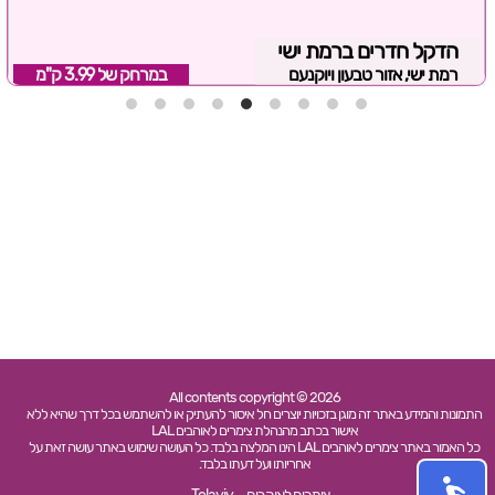
הדקל חדרים ברמת ישי
רמת ישי, אזור טבעון ויוקנעם
במרחק של
3.99 ק"מ
All contents copyright © 2026
התמונות והמידע באתר זה מוגן בזכויות יוצרים חל איסור להעתיק או להשתמש בכל דרך שהיא ללא
אישור בכתב מהנהלת צימרים לאוהבים LAL
כל האמור באתר צימרים לאוהבים LAL הינו המלצה בלבד. כל העושה שימוש באתר עושה זאת על
אחריותו ועל דעתו בלבד.