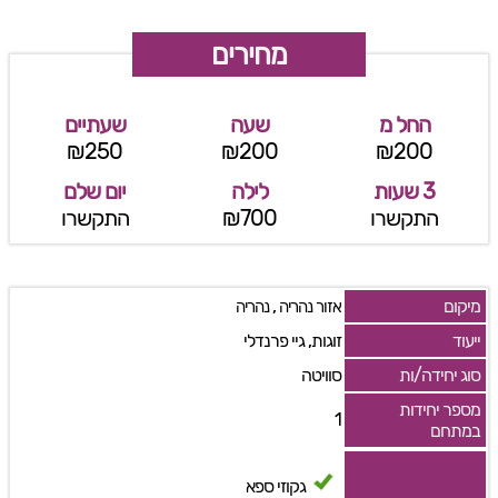
מחירים
החל מ
שעה
שעתיים
₪250
₪200
₪200
3 שעות
לילה
יום שלם
התקשרו
₪700
התקשרו
מיקום
,
אזור נהריה
נהריה
ייעוד
זוגות, גיי פרנדלי
סוג יחידה/ות
סוויטה
מספר יחידות
1
במתחם
גקוזי ספא