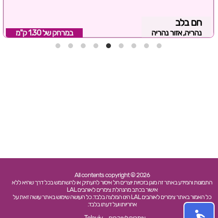
חם בלב
נהריה, אזור נהריה
במרחק של
1.30 ק"מ
All contents copyright © 2026
התמונות והמידע באתר זה מוגן בזכויות יוצרים חל איסור להעתיק או להשתמש בכל דרך שהיא ללא
אישור בכתב מהנהלת צימרים לאוהבים LAL
כל האמור באתר צימרים לאוהבים LAL הינו המלצה בלבד. כל העושה שימוש באתר עושה זאת על
אחריותו ועל דעתו בלבד.