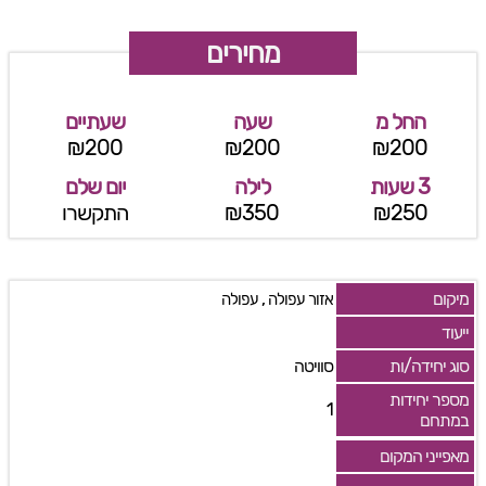
מחירים
החל מ
שעה
שעתיים
₪200
₪200
₪200
3 שעות
לילה
יום שלם
₪250
₪350
התקשרו
מיקום
,
אזור עפולה
עפולה
ייעוד
סוג יחידה/ות
סוויטה
מספר יחידות
1
במתחם
מאפייני המקום