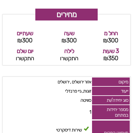
מחירים
החל מ
שעה
שעתיים
₪300
₪300
₪300
3 שעות
לילה
יום שלם
₪350
התקשרו
התקשרו
מיקום
,
אזור ירושלים
ירושלים
ייעוד
זוגות, גיי פרנדלי
סוג יחידה/ות
סוויטה
מספר יחידות
1
במתחם
שירות דיסקרטי
מאפייני המקום