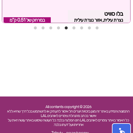
בלו סוויט
נצרת עילית, אזור נצרת עילית
במרחק של
0.51 ק"מ
All contents copyright © 2026
התמונות והמידע באתר זה מוגן בזכויות יוצרים חל איסור להעתיק או להשתמש בכל דרך שהיא ללא
אישור בכתב מהנהלת צימרים לאוהבים LAL
כל האמור באתר צימרים לאוהבים LAL הינו המלצה בלבד. כל העושה שימוש באתר עושה זאת על
אחריותו ועל דעתו בלבד.