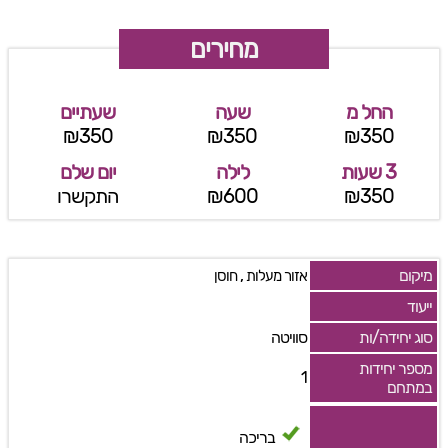
מחירים
החל מ
שעה
שעתיים
₪350
₪350
₪350
3 שעות
לילה
יום שלם
₪350
₪600
התקשרו
מיקום
,
אזור מעלות
חוסן
ייעוד
סוג יחידה/ות
סוויטה
מספר יחידות
1
במתחם
בריכה