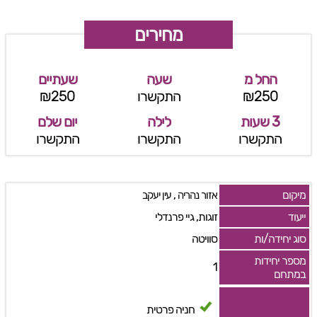
מחירים
החל מ
שעה
שעתיים
₪250
התקשרו
₪250
3 שעות
לילה
יום שלם
התקשרו
התקשרו
התקשרו
מיקום
,
אזור נהריה
עין יעקב
ייעוד
זוגות, גיי פרנדלי
סוג יחידה/ות
סוויטה
מספר יחידות
1
במתחם
חניה פרטית