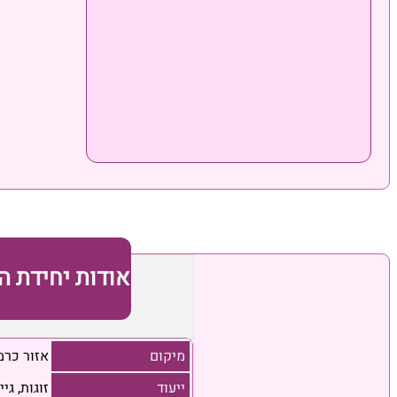
אודות יחידת ה
מיקום
אזור כרמ
ייעוד
זוגות, גי