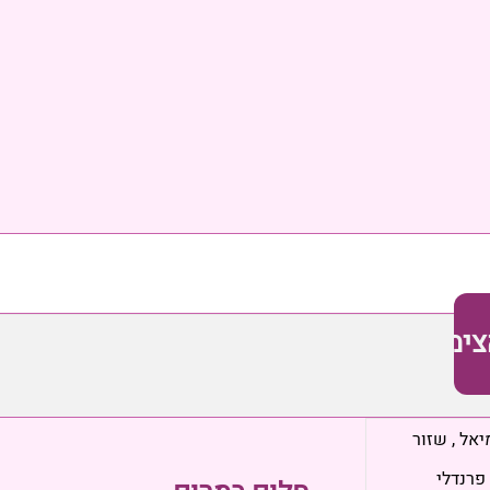
צימר
יאל
,
שזור
י פרנדלי