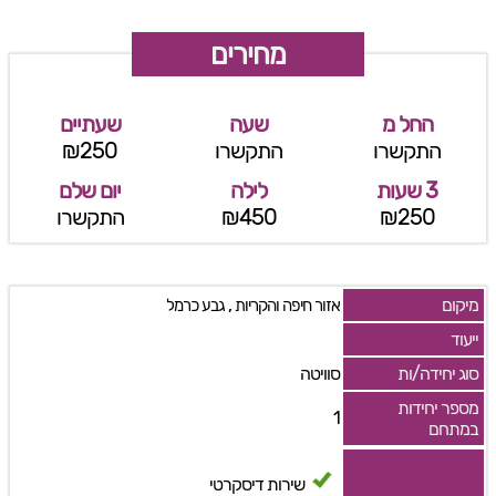
מחירים
החל מ
שעה
שעתיים
התקשרו
התקשרו
₪250
3 שעות
לילה
יום שלם
₪250
₪450
התקשרו
מיקום
,
אזור חיפה והקריות
גבע כרמל
ייעוד
סוג יחידה/ות
סוויטה
מספר יחידות
1
במתחם
שירות דיסקרטי