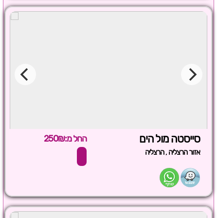
סייסטה מול הים
החל מ:250₪
,
אזור הרצליה
הרצליה