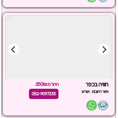
חוויה בכפר
החל מ:250₪
,
אזור רחובות
ישרש
052-9097335