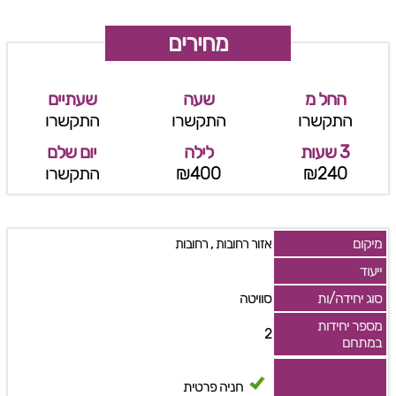
מחירים
החל מ
שעה
שעתיים
התקשרו
התקשרו
התקשרו
3 שעות
לילה
יום שלם
₪240
₪400
התקשרו
מיקום
,
אזור רחובות
רחובות
ייעוד
סוג יחידה/ות
סוויטה
מספר יחידות
2
במתחם
חניה פרטית