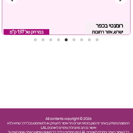
רומנטי בכפר
ישרש, אזור רחובות
במרחק של
1.97 ק"מ
All contents copyright © 2026
התמונות והמידע באתר זה מוגן בזכויות יוצרים חל איסור להעתיק או להשתמש בכל דרך שהיא ללא
אישור בכתב מהנהלת צימרים לאוהבים LAL
כל האמור באתר צימרים לאוהבים LAL הינו המלצה בלבד. כל העושה שימוש באתר עושה זאת על