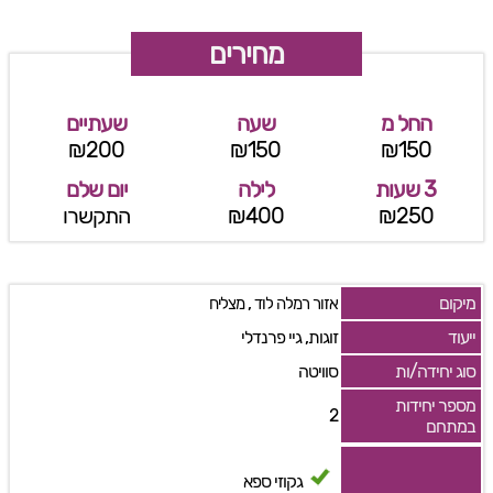
מחירים
החל מ
שעה
שעתיים
₪200
₪150
₪150
3 שעות
לילה
יום שלם
₪250
₪400
התקשרו
מיקום
,
אזור רמלה לוד
מצליח
ייעוד
זוגות, גיי פרנדלי
סוג יחידה/ות
סוויטה
מספר יחידות
2
במתחם
גקוזי ספא