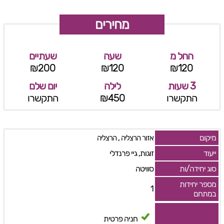
מחירים
החל מ
שעה
שעתיים
₪200
₪120
₪120
3 שעות
לילה
יום שלם
התקשרו
₪450
התקשרו
מיקום
,
אזור הרצליה
הרצליה
ייעוד
זוגות, גיי פרנדלי
סוג יחידה/ות
סוויטה
מספר יחידות
1
במתחם
חניה פרטית