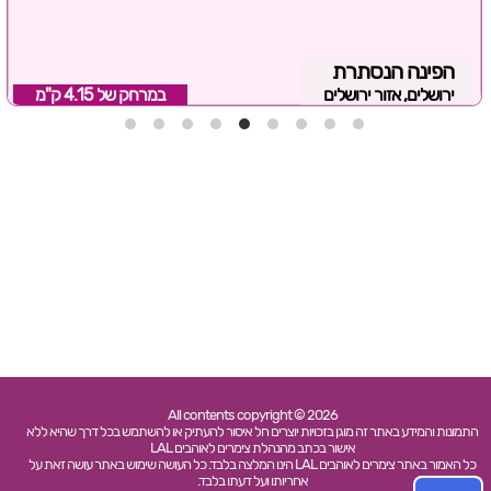
הפינה הנסתרת
ירושלים, אזור ירושלים
במרחק של
4.15 ק"מ
All contents copyright © 2026
התמונות והמידע באתר זה מוגן בזכויות יוצרים חל איסור להעתיק או להשתמש בכל דרך שהיא ללא
אישור בכתב מהנהלת צימרים לאוהבים LAL
כל האמור באתר צימרים לאוהבים LAL הינו המלצה בלבד. כל העושה שימוש באתר עושה זאת על
אחריותו ועל דעתו בלבד.