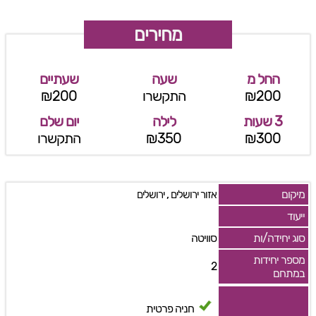
מחירים
החל מ
שעה
שעתיים
₪200
התקשרו
₪200
3 שעות
לילה
יום שלם
₪300
₪350
התקשרו
מיקום
,
אזור ירושלים
ירושלים
ייעוד
סוג יחידה/ות
סוויטה
מספר יחידות
2
במתחם
חניה פרטית