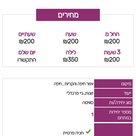
מחירים
החל מ
שעה
שעתיים
₪200
₪200
₪200
3 שעות
לילה
יום שלם
₪200
₪350
התקשרו
מיקום
,
אזור חיפה והקריות
חיפה
ייעוד
זוגות, גיי פרנדלי
סוג יחידה/ות
סוויטה
מספר יחידות
1
במתחם
חניה פרטית