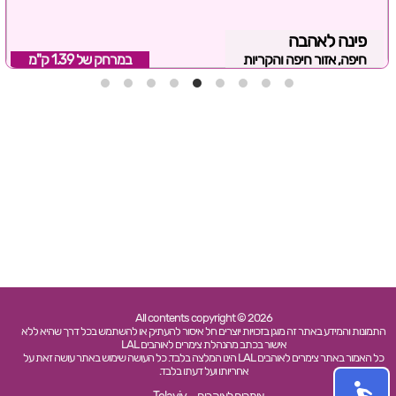
פינה לאהבה
חיפה, אזור חיפה והקריות
במרחק של
1.39 ק"מ
All contents copyright © 2026
התמונות והמידע באתר זה מוגן בזכויות יוצרים חל איסור להעתיק או להשתמש בכל דרך שהיא ללא
אישור בכתב מהנהלת צימרים לאוהבים LAL
כל האמור באתר צימרים לאוהבים LAL הינו המלצה בלבד. כל העושה שימוש באתר עושה זאת על
אחריותו ועל דעתו בלבד.